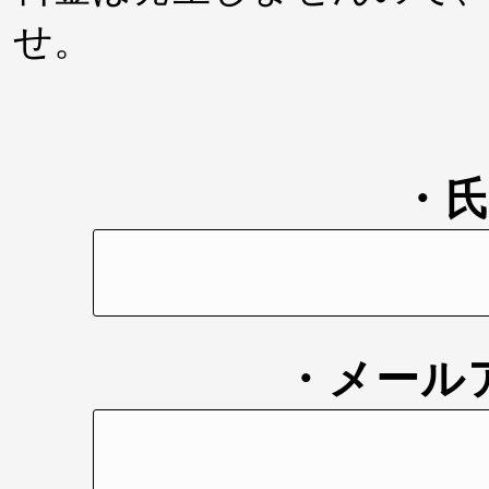
せ。
・
・メール