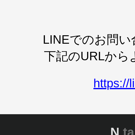
LINEでのお問
下記のURLか
https:/
N
ta