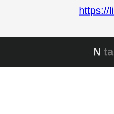
https:/
N
ta