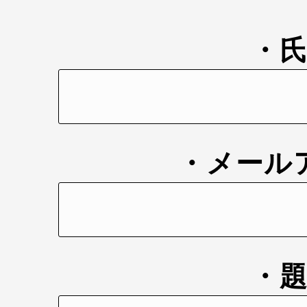
・
・メール
・