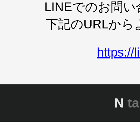
LINEでのお問
下記のURLか
https:/
N
ta