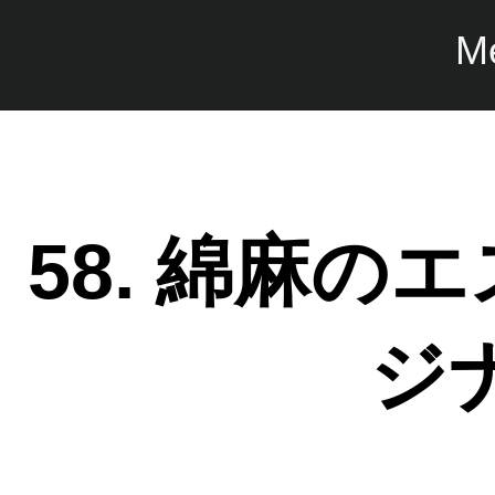
M
58. 綿麻
ジ