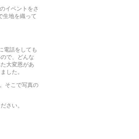
UPのイベントをさ
宮で生地を織って
。
に電話をしても
いので、どんな
れた大変恩があ
たました。
ん。そこで写真の
。
ください。