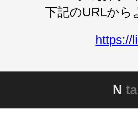
下記のURLか
https:/
N
ta