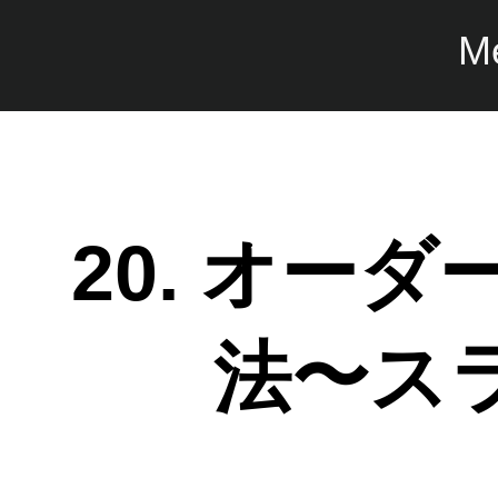
M
20. オー
法〜ス