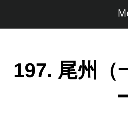
M
197. 尾