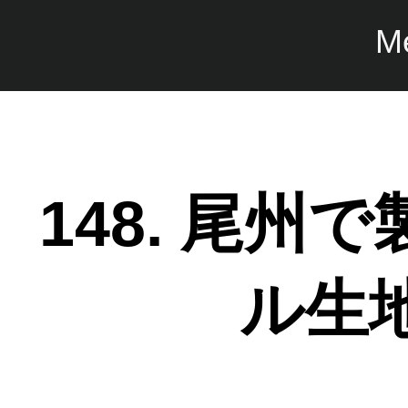
M
148. 尾
ル生