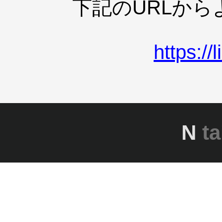
下記のURLか
https:/
N
ta