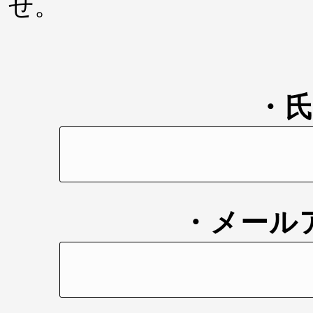
せ。
・
・メール