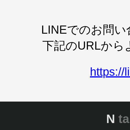
LINEでのお問
下記のURLか
https:/
N
ta