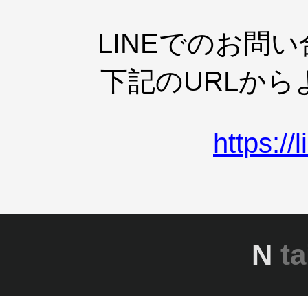
LINEでのお問
下記のURLか
https:/
N
ta