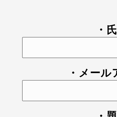
・
・メール
・