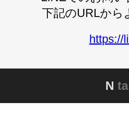
下記のURLか
https:/
N
ta