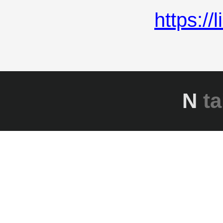
https:/
N
ta