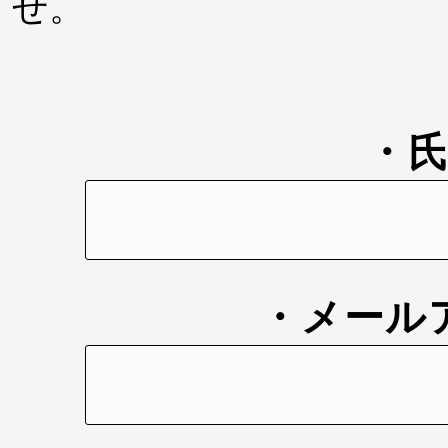
せ。
・
・メール