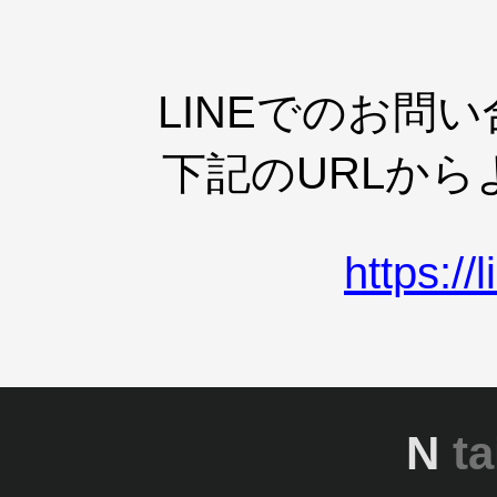
LINEでのお問
下記のURLか
https:/
N
ta