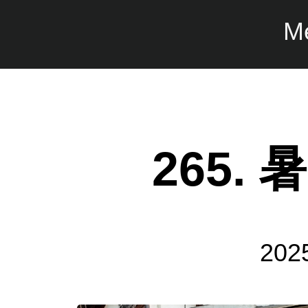
M
265.
20