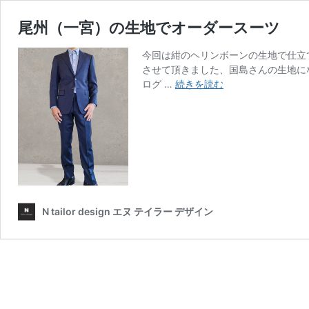
尾州（一宮）の生地でオーダースーツ
今回は紺のヘリンボーンの生地で仕立
させて頂きました、国島さんの生地に
尾
ログ …
続きを読む
州
（一
宮）
の
生
地
で
オ
N tailor design エヌ テイラー デザイン
ー
ダ
ー
ス
ー
ツ